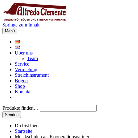
Springe zum Inhalt
Menü
Über uns
Team
Service
Vermietung
Streichinstrument
Bögen
Shop
Kontakt
Produkte finden…
Du bist hier:
Startseite
Musikschulen als Kooperationspartner