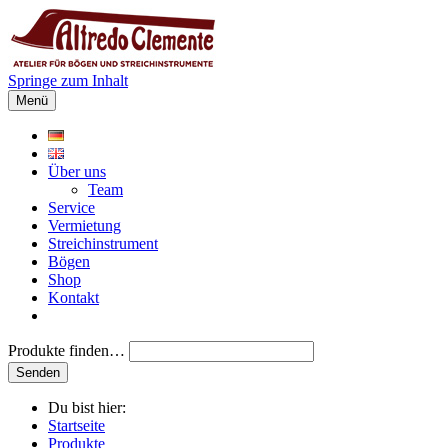
Springe zum Inhalt
Menü
Über uns
Team
Service
Vermietung
Streichinstrument
Bögen
Shop
Kontakt
Produkte finden…
Du bist hier:
Startseite
Produkte