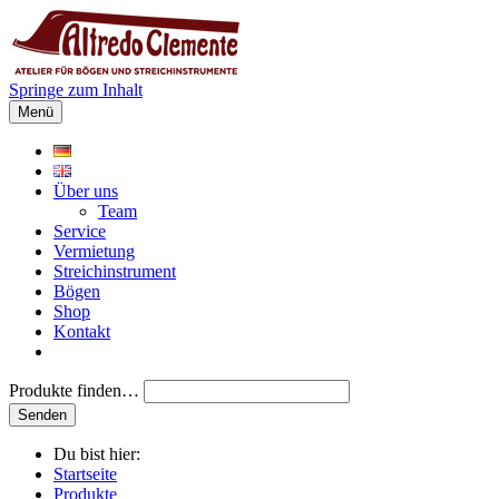
Springe zum Inhalt
Menü
Über uns
Team
Service
Vermietung
Streichinstrument
Bögen
Shop
Kontakt
Produkte finden…
Du bist hier:
Startseite
Produkte