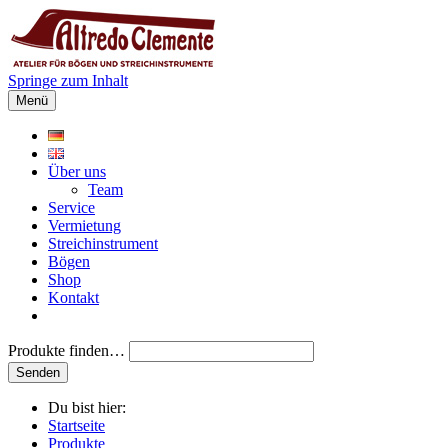
Springe zum Inhalt
Menü
Über uns
Team
Service
Vermietung
Streichinstrument
Bögen
Shop
Kontakt
Produkte finden…
Du bist hier:
Startseite
Produkte