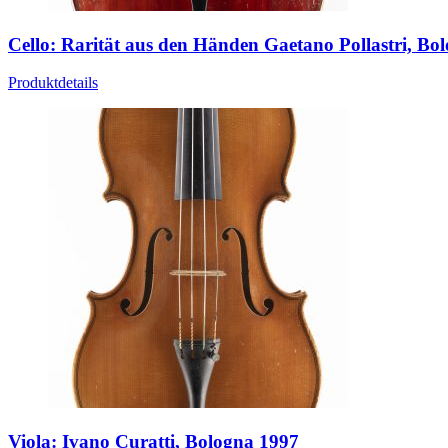
Cello: Rarität aus den Händen Gaetano Pollastri, Bo
Produktdetails
Viola: Ivano Curatti, Bologna 1997