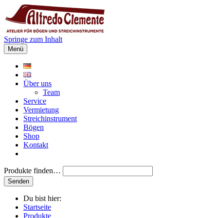
Springe zum Inhalt
Menü
Über uns
Team
Service
Vermietung
Streichinstrument
Bögen
Shop
Kontakt
Produkte finden…
Du bist hier:
Startseite
Produkte