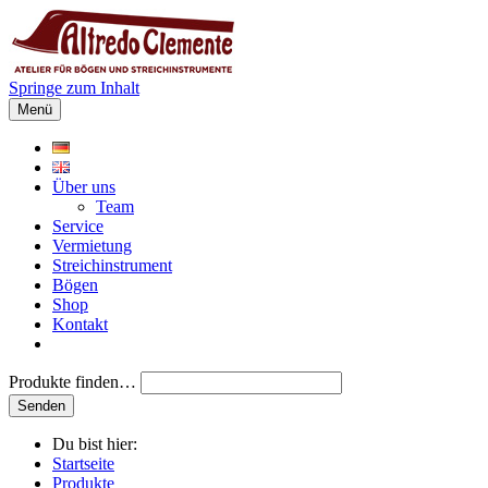
Springe zum Inhalt
Menü
Über uns
Team
Service
Vermietung
Streichinstrument
Bögen
Shop
Kontakt
Produkte finden…
Du bist hier:
Startseite
Produkte