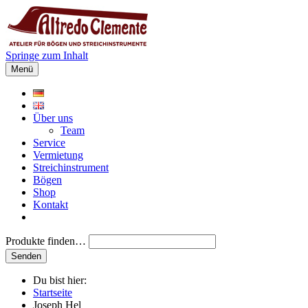
Springe zum Inhalt
Menü
Über uns
Team
Service
Vermietung
Streichinstrument
Bögen
Shop
Kontakt
Produkte finden…
Du bist hier:
Startseite
Joseph Hel