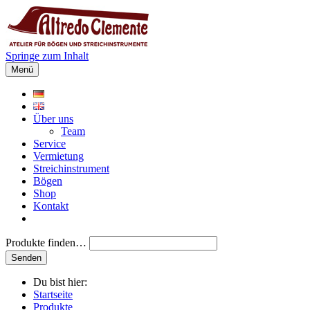
Springe zum Inhalt
Menü
Über uns
Team
Service
Vermietung
Streichinstrument
Bögen
Shop
Kontakt
Produkte finden…
Du bist hier:
Startseite
Produkte