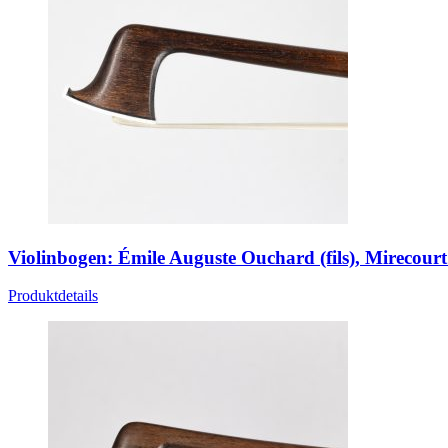
Violinbogen: Émile Auguste Ouchard (fils), Mirecour
Produktdetails