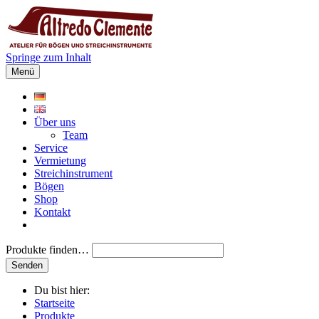
Springe zum Inhalt
Menü
Über uns
Team
Service
Vermietung
Streichinstrument
Bögen
Shop
Kontakt
Produkte finden…
Du bist hier:
Startseite
Produkte