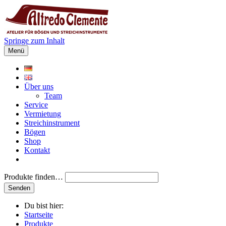
Springe zum Inhalt
Menü
Über uns
Team
Service
Vermietung
Streichinstrument
Bögen
Shop
Kontakt
Produkte finden…
Du bist hier:
Startseite
Produkte