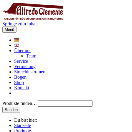
Springe zum Inhalt
Menü
Über uns
Team
Service
Vermietung
Streichinstrument
Bögen
Shop
Kontakt
Produkte finden…
Du bist hier:
Startseite
Produkte