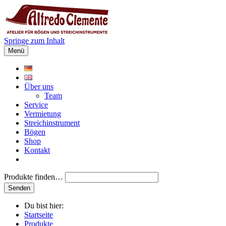
Springe zum Inhalt
Menü
Über uns
Team
Service
Vermietung
Streichinstrument
Bögen
Shop
Kontakt
Produkte finden…
Du bist hier:
Startseite
Produkte