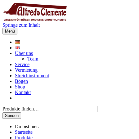
Springe zum Inhalt
Menü
Über uns
Team
Service
Vermietung
Streichinstrument
Bögen
Shop
Kontakt
Produkte finden…
Du bist hier:
Startseite
Produkte