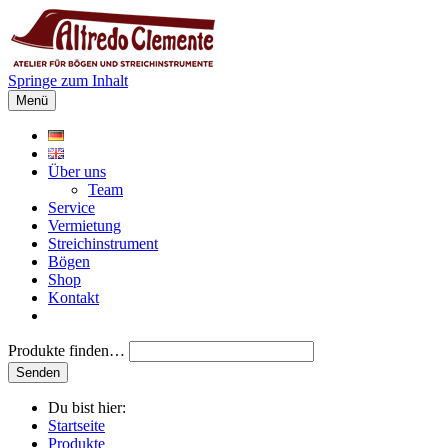
Springe zum Inhalt
Menü
Über uns
Team
Service
Vermietung
Streichinstrument
Bögen
Shop
Kontakt
Produkte finden…
Du bist hier:
Startseite
Produkte