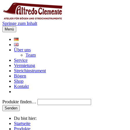
Springe zum Inhalt
Menü
Über uns
Team
Service
Vermietung
Streichinstrument
Bögen
Shop
Kontakt
Produkte finden…
Du bist hier:
Startseite
Produkte