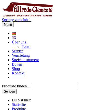
Springe zum Inhalt
Menü
Über uns
Team
Service
Vermietung
Streichinstrument
Bögen
Shop
Kontakt
Produkte finden…
Du bist hier:
Startseite
Produkte