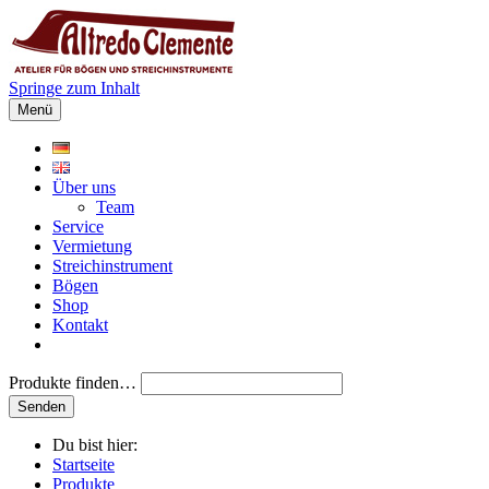
Springe zum Inhalt
Menü
Über uns
Team
Service
Vermietung
Streichinstrument
Bögen
Shop
Kontakt
Produkte finden…
Du bist hier:
Startseite
Produkte