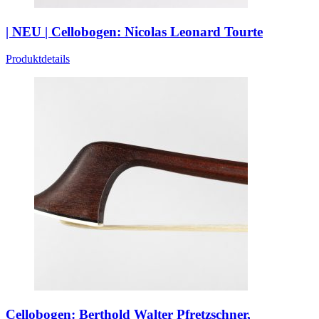
| NEU | Cellobogen: Nicolas Leonard Tourte
Produktdetails
Cellobogen: Berthold Walter Pfretzschner,