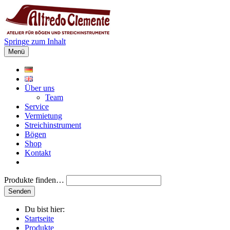
Springe zum Inhalt
Menü
Über uns
Team
Service
Vermietung
Streichinstrument
Bögen
Shop
Kontakt
Produkte finden…
Du bist hier:
Startseite
Produkte