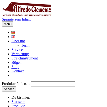
Springe zum Inhalt
Menü
Über uns
Team
Service
Vermietung
Streichinstrument
Bögen
Shop
Kontakt
Produkte finden…
Du bist hier:
Startseite
Produkte