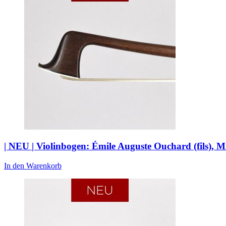
| NEU | Violinbogen: Émile Auguste Ouchard (fils), 
In den Warenkorb