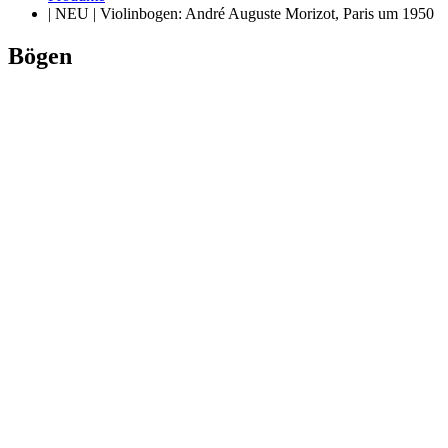
| NEU | Violinbogen: André Auguste Morizot, Paris um 1950
Bögen