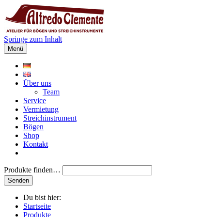
Springe zum Inhalt
Menü
Über uns
Team
Service
Vermietung
Streichinstrument
Bögen
Shop
Kontakt
Produkte finden…
Du bist hier:
Startseite
Produkte