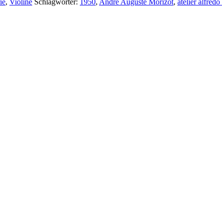
ie
,
Violine
Schlagwörter:
1950
,
André Auguste Morizot
,
atelier alfred