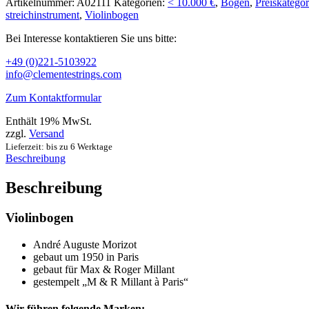
Artikelnummer:
A02111
Kategorien:
< 10.000 €
,
Bögen
,
Preiskategor
streichinstrument
,
Violinbogen
Bei Interesse kontaktieren Sie uns bitte:
+49 (0)221-5103922
info@clementestrings.com
Zum Kontaktformular
Enthält 19% MwSt.
zzgl.
Versand
Lieferzeit: bis zu 6 Werktage
Beschreibung
Beschreibung
Violinbogen
André Auguste Morizot
gebaut um 1950 in Paris
gebaut für Max & Roger Millant
gestempelt „M & R Millant à Paris“
Wir führen folgende Marken: