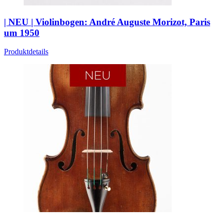
| NEU | Violinbogen: André Auguste Morizot, Paris
um 1950
Produktdetails