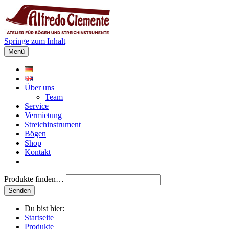
Springe zum Inhalt
Menü
Über uns
Team
Service
Vermietung
Streichinstrument
Bögen
Shop
Kontakt
Produkte finden…
Du bist hier:
Startseite
Produkte