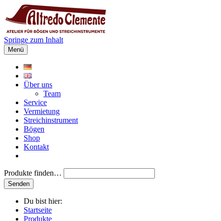
Springe zum Inhalt
Menü
Über uns
Team
Service
Vermietung
Streichinstrument
Bögen
Shop
Kontakt
Produkte finden…
Du bist hier:
Startseite
Produkte