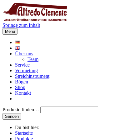
Springe zum Inhalt
Menü
Über uns
Team
Service
Vermietung
Streichinstrument
Bögen
Shop
Kontakt
Produkte finden…
Du bist hier:
Startseite
Produkte