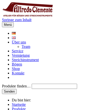
Springe zum Inhalt
Menü
Über uns
Team
Service
Vermietung
Streichinstrument
Bögen
Shop
Kontakt
Produkte finden…
Du bist hier:
Startseite
Produkte