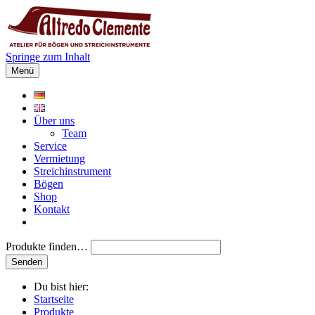
Springe zum Inhalt
Menü
Über uns
Team
Service
Vermietung
Streichinstrument
Bögen
Shop
Kontakt
Produkte finden…
Du bist hier:
Startseite
Produkte