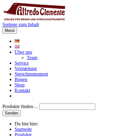
Springe zum Inhalt
Menü
Über uns
Team
Service
Vermietung
Streichinstrument
Bögen
Shop
Kontakt
Produkte finden…
Du bist hier:
Startseite
Produkte