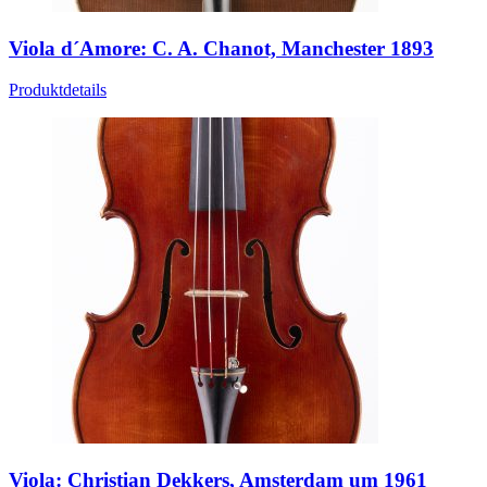
Viola d´Amore: C. A. Chanot, Manchester 1893
Produktdetails
Viola: Christian Dekkers, Amsterdam um 1961