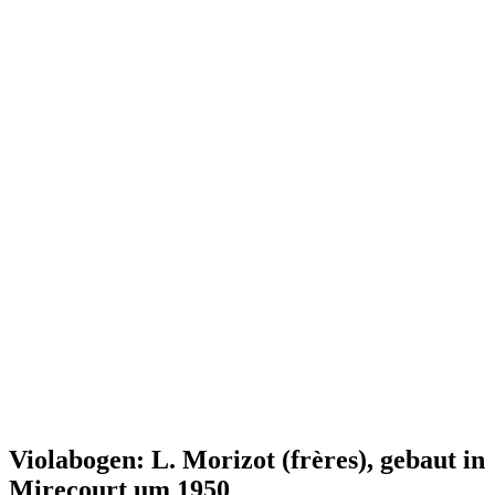
Violabogen: L. Morizot (frères), gebaut in
Mirecourt um 1950