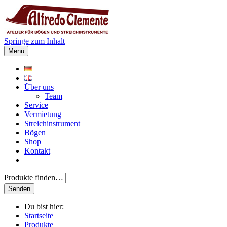
Springe zum Inhalt
Menü
Über uns
Team
Service
Vermietung
Streichinstrument
Bögen
Shop
Kontakt
Produkte finden…
Du bist hier:
Startseite
Produkte