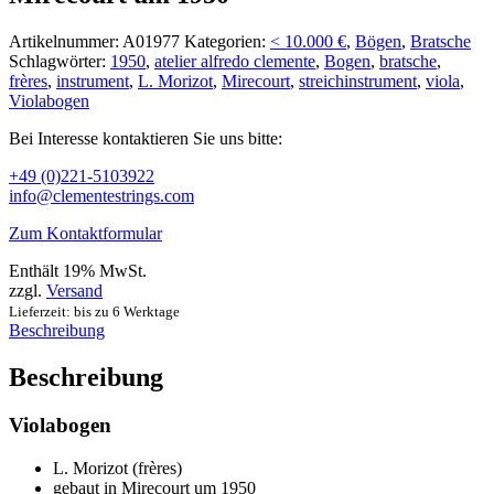
Artikelnummer:
A01977
Kategorien:
< 10.000 €
,
Bögen
,
Bratsche
Schlagwörter:
1950
,
atelier alfredo clemente
,
Bogen
,
bratsche
,
frères
,
instrument
,
L. Morizot
,
Mirecourt
,
streichinstrument
,
viola
,
Violabogen
Bei Interesse kontaktieren Sie uns bitte:
+49 (0)221-5103922
info@clementestrings.com
Zum Kontaktformular
Enthält 19% MwSt.
zzgl.
Versand
Lieferzeit: bis zu 6 Werktage
Beschreibung
Beschreibung
Violabogen
L. Morizot (frères)
gebaut in Mirecourt um 1950