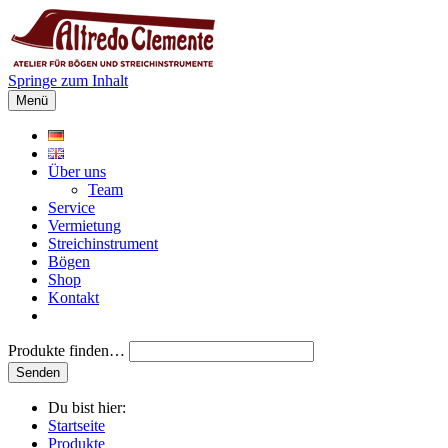
Springe zum Inhalt
Menü
Über uns
Team
Service
Vermietung
Streichinstrument
Bögen
Shop
Kontakt
Produkte finden…
Du bist hier:
Startseite
Produkte