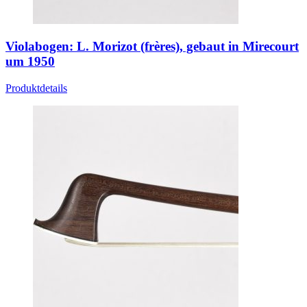
Violabogen: L. Morizot (frères), gebaut in Mirecourt
um 1950
Produktdetails