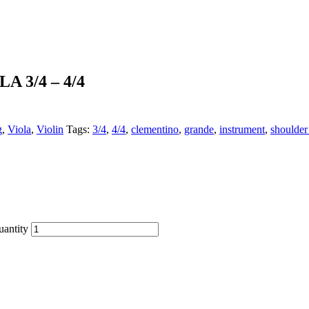
A 3/4 – 4/4
g
,
Viola
,
Violin
Tags:
3/4
,
4/4
,
clementino
,
grande
,
instrument
,
shoulder 
antity