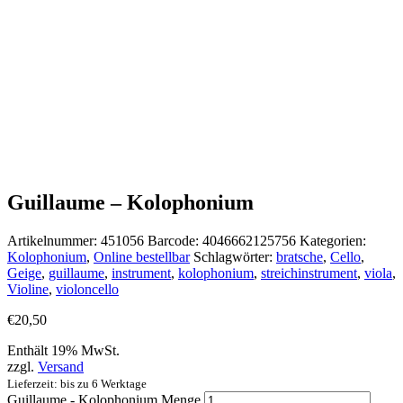
Guillaume – Kolophonium
Artikelnummer:
451056
Barcode:
4046662125756
Kategorien:
Kolophonium
,
Online bestellbar
Schlagwörter:
bratsche
,
Cello
,
Geige
,
guillaume
,
instrument
,
kolophonium
,
streichinstrument
,
viola
,
Violine
,
violoncello
€
20,50
Enthält 19% MwSt.
zzgl.
Versand
Lieferzeit: bis zu 6 Werktage
Guillaume - Kolophonium Menge