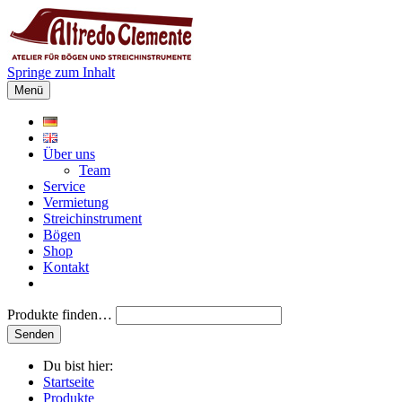
Springe zum Inhalt
Menü
Über uns
Team
Service
Vermietung
Streichinstrument
Bögen
Shop
Kontakt
Produkte finden…
Du bist hier:
Startseite
Produkte