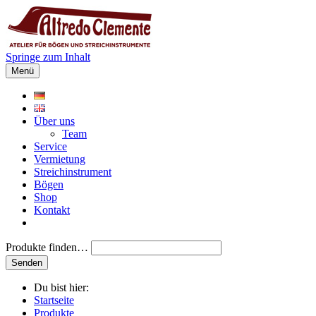
Springe zum Inhalt
Menü
Über uns
Team
Service
Vermietung
Streichinstrument
Bögen
Shop
Kontakt
Produkte finden…
Du bist hier:
Startseite
Produkte