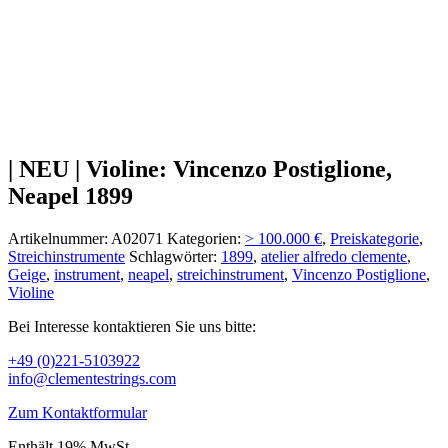
| NEU | Violine: Vincenzo Postiglione,
Neapel 1899
Artikelnummer:
A02071
Kategorien:
> 100.000 €
,
Preiskategorie
,
Streichinstrumente
Schlagwörter:
1899
,
atelier alfredo clemente
,
Geige
,
instrument
,
neapel
,
streichinstrument
,
Vincenzo Postiglione
,
Violine
Bei Interesse kontaktieren Sie uns bitte:
+49 (0)221-5103922
info@clementestrings.com
Zum Kontaktformular
Enthält 19% MwSt.