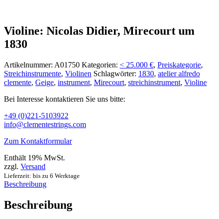
Violine: Nicolas Didier, Mirecourt um
1830
Artikelnummer:
A01750
Kategorien:
< 25.000 €
,
Preiskategorie
,
Streichinstrumente
,
Violinen
Schlagwörter:
1830
,
atelier alfredo
clemente
,
Geige
,
instrument
,
Mirecourt
,
streichinstrument
,
Violine
Bei Interesse kontaktieren Sie uns bitte:
+49 (0)221-5103922
info@clementestrings.com
Zum Kontaktformular
Enthält 19% MwSt.
zzgl.
Versand
Lieferzeit: bis zu 6 Werktage
Beschreibung
Beschreibung