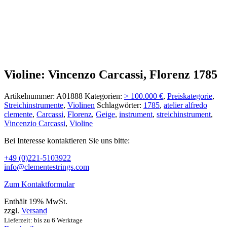
Violine: Vincenzo Carcassi, Florenz 1785
Artikelnummer:
A01888
Kategorien:
> 100.000 €
,
Preiskategorie
,
Streichinstrumente
,
Violinen
Schlagwörter:
1785
,
atelier alfredo
clemente
,
Carcassi
,
Florenz
,
Geige
,
instrument
,
streichinstrument
,
Vincenzio Carcassi
,
Violine
Bei Interesse kontaktieren Sie uns bitte:
+49 (0)221-5103922
info@clementestrings.com
Zum Kontaktformular
Enthält 19% MwSt.
zzgl.
Versand
Lieferzeit: bis zu 6 Werktage