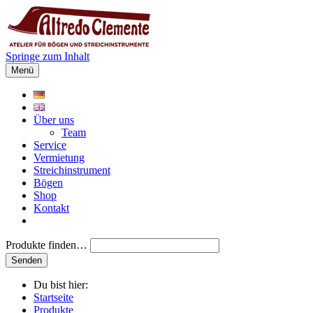
Springe zum Inhalt
Menü
Über uns
Team
Service
Vermietung
Streichinstrument
Bögen
Shop
Kontakt
Produkte finden…
Du bist hier:
Startseite
Produkte